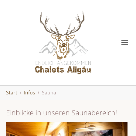
Skip to main content
You are here:
Start
Infos
Sauna
Einblicke in unseren Saunabereich!
Show larger version
Show larger version