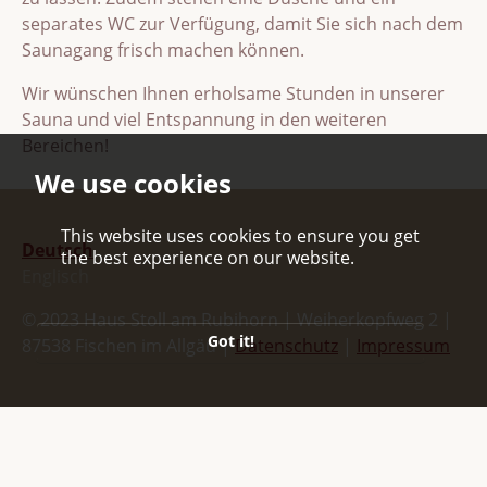
separates WC zur Verfügung, damit Sie sich nach dem
Saunagang frisch machen können.
Wir wünschen Ihnen erholsame Stunden in unserer
Sauna und viel Entspannung in den weiteren
Bereichen!
We use cookies
This website uses cookies to ensure you get
Deutsch
the best experience on our website.
Englisch
© 2023 Haus Stoll am Rubihorn | Weiherkopfweg 2 |
Got it!
87538 Fischen im Allgäu |
Datenschutz
|
Impressum