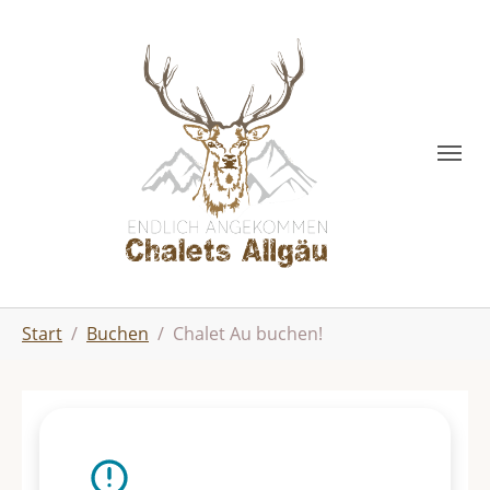
Skip to main content
You are here:
Start
Buchen
Chalet Au buchen!